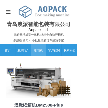
끀
青岛澳派智能包装有限公司
Aopack Ltd.
纸箱开槽成型一体机 纸箱全自动开槽机
多规格 多尺寸 小批量纸箱订单解决专家
首页
澳派简介
纸箱机
客户案例
联系我们
澳派纸箱机BM2508-Plus